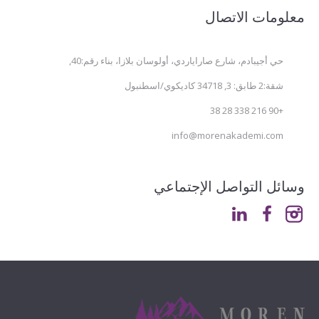
معلومات الاتصال
حي أجيبادم، شارع صاراياردي، أولوسان بلازا، بناء رقم:40,
شقة:2 طابق: 3, 34718 كاديكوي/اسطنبول
+90 216 338 28 38
info@morenakademi.com
وسائل التواصل الإجتماعي