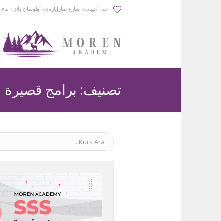
حي أجيبادم، شارع صاراياردي، أولوسان بلازا، بناء
,
تصنيف:
برامج قصيرة