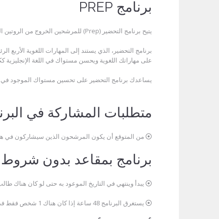
برنامج PREP
يتيح برنامج التحضير (Prep) للمرشحين الخروج من الروتين اليومي المألوف أو مواضيع المحادثة واتخاذ الخطوات ذات الصلة لإستيعاب المزيد من المفاهيم المجردة والتحدث عنها وكتابتها.
برنامج التحضير، الذي يستند إلى المهارات اللغوية الأربع ال
على مهاراتك اللغوية ويحسن مستواك في اللغة الإنجليزية كك
يساعدك برنامج التحضير على تحسين مستواك الموجود في اللغ
متطلبات المشاركة في البرن
من المتوقع أن يكون المرشحون الذين سيشاركون في هذا البرنامج
برنامج بمقاعد بدون شروط
يبدأ وينتهي في التاريخ الموعود به حتى لو كان هناك طالب واحد ف
يستغرق البرنامج 48 ساعة إذا كان هناك 1 شخص فقط في الفصل.