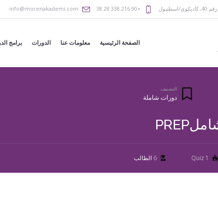
رقم:40
,
كاديكوي/اسطنبول
+90 216 338 28 38
info@morenakademi.com
الصفحة الرئيسية
معلومات عنا
الدورات
برامج الد
التصنيف
دورات شاملة
لPREP
1 Quiz
6 الطالب