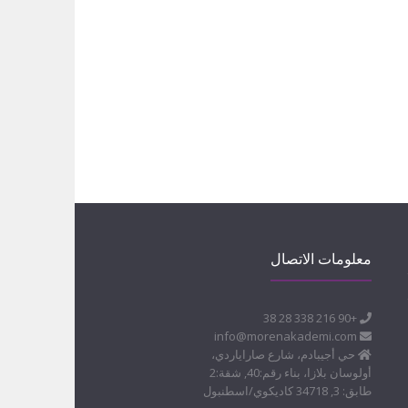
معلومات الاتصال
+90 216 338 28 38
info@morenakademi.com
حي أجيبادم، شارع صاراياردي،
أولوسان بلازا، بناء رقم:40, شقة:2
طابق: 3, 34718 كاديكوي/اسطنبول