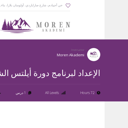
حي أجيبادم، شارع صاراياردي، أولوسان بلازا، بناء
,
Instructor
Moren Akademi
الإعداد لبرنامج دورة أيلتس الشام
72 Hours
All Levels
1 درس