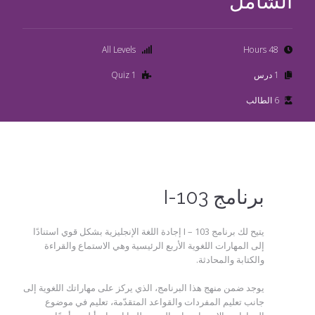
الشامل
All Levels
48 Hours
1 درس
1 Quiz
6 الطالب
برنامج I-103
يتيح لك برنامج I – 103 إجادة اللغة الإنجليزية بشكل قوي استنادًا
إلى المهارات اللغوية الأربع الرئيسية وهي الاستماع والقراءة
والكتابة والمحادثة.
يوجد ضمن منهج هذا البرنامج، الذي يركز على مهاراتك اللغوية إلى
جانب تعليم المفردات والقواعد المتقدّمة، تعليم في موضوع