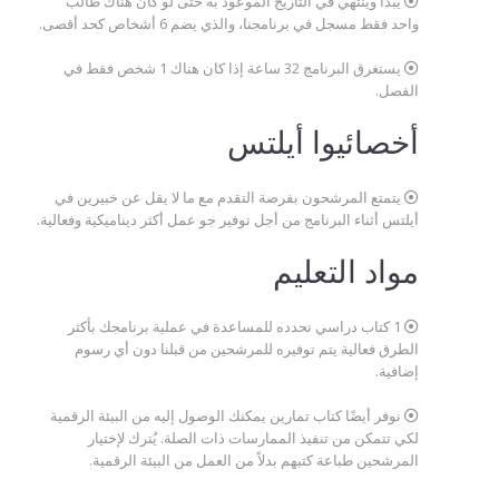
يبدأ وينتهي في التاريخ الموعود به حتى لو كان هناك طالب
واحد فقط مسجل في برنامجنا، والذي يضم 6 أشخاص كحد أقصى.
يستغرق البرنامج 32 ساعة إذا كان هناك 1 شخص فقط في
الفصل.
أخصائيوا أيلتس
يتمتع المرشحون بفرصة التقدم مع ما لا يقل عن خبيرين في
أيلتس أثناء البرنامج من أجل توفير جو عمل أكثر ديناميكية وفعالية.
مواد التعليم
1 كتاب دراسي نحدده للمساعدة في عملية برنامجك بأكثر
الطرق فعالية يتم توفيره للمرشحين من قبلنا دون أي رسوم
إضافية.
نوفر أيضًا كتاب تمارين يمكنك الوصول إليه من البيئة الرقمية
لكي تتمكن من تنفيذ الممارسات ذات الصلة. يُترك لإختيار
المرشحين طباعة كتبهم بدلاً من العمل من البيئة الرقمية.