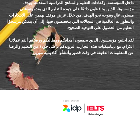
داخل المؤسسة، وكفاءات التعليم والمناهج الدراسية المقدمة. يهدف
مؤسسونا، الذين يحافظون دائمًا على جودة التعليم الذي يقدمونه على
مستوى عالٍ وموجه نحو الهدف، من خلال عرض موقف يهيمن على الابتكارات
والتطورات العالمية في المجالات التي يتخصصون فيها، إلى أن يتمكن مرشحوّا
التعليم من الحصول على التوجيه الصحيح.
لقد اجتمع مؤسسونا، الذين يجمعون أهدافكم ومطالبكم ورضاكم أنتم عملائنا
الكرام، مع ديناميكيات هذه التجارب، لتزويدكم بأعلى جودة من التعليم والرضا
عن المعلومات الدقيقة في وقت قصير وأنشأوا أكاديمية مورين.