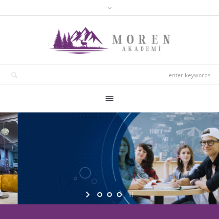
التحضير لامتحان أيلتس عبر الإنترنت ووجهاً لوجه
تقدم نحو أهداف أيلتس الخاصة بك مع فريقنا الخبير!
داخل الأسبوع
دورات شاملة
نهاية الأسبوع
دورات تكميلية
برامج الدورة القصيرة
درس خصوصي
مع خيارات
الصباح والمساء
التواصل
افحص