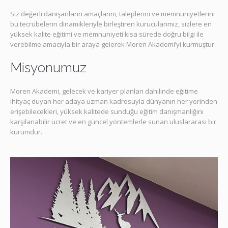
Siz değerli danışanların amaçlarını, taleplerini ve memnuniyetlerini
bu tecrübelerin dinamikleriyle birleştiren kurucularımız, sizlere en
yüksek kalite eğitimi ve memnuniyeti kısa sürede doğru bilgi ile
verebilme amacıyla bir araya gelerek Moren Akademi’yi kurmuştur.
Misyonumuz
Moren Akademi, gelecek ve kariyer planları dahilinde eğitime
ihityaç duyan her adaya uzman kadrosuyla dünyanın her yerinden
erişebilecekleri, yüksek kalitede sunduğu eğitim danışmanlığını
karşılanabilir ücret ve en güncel yöntemlerle sunan uluslararası bir
kurumdur.