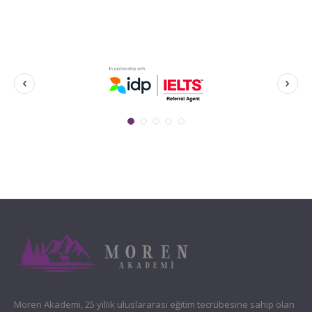
Moren Akademi, 25 yıllık uluslararası eğitim tecrübesine sahip olan