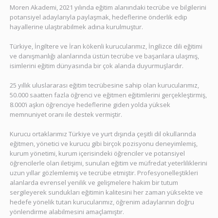
Moren Akademi, 2021 yılında eğitim alanındaki tecrübe ve bilgilerini
potansiyel adaylarıyla paylaşmak, hedeflerine önderlik edip
hayallerine ulaştırabilmek adına kurulmuştur.
Türkiye, İngiltere ve İran kökenli kurucularımız, İngilizce dili eğitimi
ve danışmanlığı alanlarında üstün tecrübe ve başarılara ulaşmış,
isimlerini eğitim dünyasında bir çok alanda duyurmuşlardır.
25 yıllık uluslararası eğitim tecrübesine sahip olan kurucularımız,
50.000 saatten fazla öğrenci ve eğitmen eğitimlerini gerçekleştirmiş,
8.000’i aşkın öğrenciye hedeflerine giden yolda yüksek
memnuniyet oranı ile destek vermiştir.
Kurucu ortaklarımız Türkiye ve yurt dışında çeşitli dil okullarında
eğitmen, yönetici ve kurucu gibi birçok pozisyonu deneyimlemiş,
kurum yönetimi, kurum içerisindeki öğrenciler ve potansiyel
öğrencilerle olan iletişimi, sunulan eğitim ve müfredat yeterliliklerini
uzun yıllar gözlemlemiş ve tecrübe etmiştir. Profesyonelleştikleri
alanlarda evrensel yenilik ve gelişmelere hakim bir tutum
sergileyerek sundukları eğitimin kalitesini her zaman yüksekte ve
hedefe yönelik tutan kurucularımız, öğrenim adaylarının doğru
yönlendirme alabilmesini amaçlamıştır.