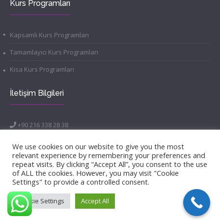
Kurs Programları
Kapsamlı Kurs Programları
Tamamlayıcı Kurs Programları
Kısa Kurs Programları
İletişim Bilgileri
+90 216 338 28 38
info@morenakademi.com
Acıbadem Mahallesi, Sarayardı Caddesi, Ulusan Plaza Bina
We use cookies on our website to give you the most
No:40, Daire:2 Kat 3, 34718 Kadıköy/İSTANBUL
relevant experience by remembering your preferences and
repeat visits. By clicking “Accept All”, you consent to the use
of ALL the cookies. However, you may visit "Cookie
Settings" to provide a controlled consent.
Cookie Settings
Accept All
© 2022 Moren Akademi
Design By
Asistanın