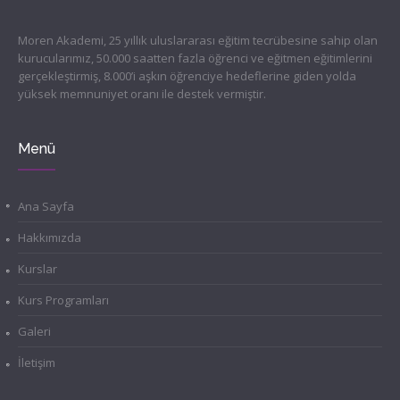
Moren Akademi, 25 yıllık uluslararası eğitim tecrübesine sahip olan
kurucularımız, 50.000 saatten fazla öğrenci ve eğitmen eğitimlerini
gerçekleştirmiş, 8.000’i aşkın öğrenciye hedeflerine giden yolda
yüksek memnuniyet oranı ile destek vermiştir.
Menü
Ana Sayfa
Hakkımızda
Kurslar
Kurs Programları
Galeri
İletişim