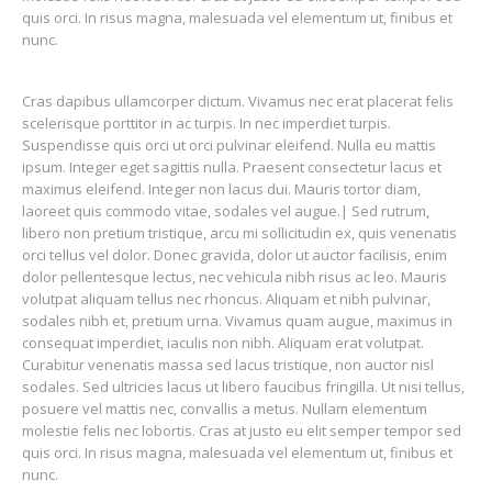
quis orci. In risus magna, malesuada vel elementum ut, finibus et
nunc.
Cras dapibus ullamcorper dictum. Vivamus nec erat placerat felis
scelerisque porttitor in ac turpis. In nec imperdiet turpis.
Suspendisse quis orci ut orci pulvinar eleifend. Nulla eu mattis
ipsum. Integer eget sagittis nulla. Praesent consectetur lacus et
maximus eleifend. Integer non lacus dui. Mauris tortor diam,
laoreet quis commodo vitae, sodales vel augue.| Sed rutrum,
libero non pretium tristique, arcu mi sollicitudin ex, quis venenatis
orci tellus vel dolor. Donec gravida, dolor ut auctor facilisis, enim
dolor pellentesque lectus, nec vehicula nibh risus ac leo. Mauris
volutpat aliquam tellus nec rhoncus. Aliquam et nibh pulvinar,
sodales nibh et, pretium urna. Vivamus quam augue, maximus in
consequat imperdiet, iaculis non nibh. Aliquam erat volutpat.
Curabitur venenatis massa sed lacus tristique, non auctor nisl
sodales. Sed ultricies lacus ut libero faucibus fringilla. Ut nisi tellus,
posuere vel mattis nec, convallis a metus. Nullam elementum
molestie felis nec lobortis. Cras at justo eu elit semper tempor sed
quis orci. In risus magna, malesuada vel elementum ut, finibus et
nunc.