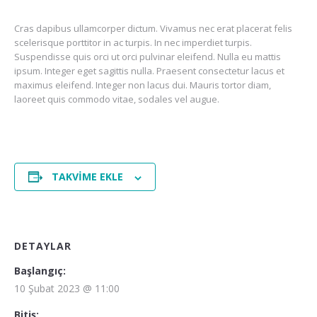
Cras dapibus ullamcorper dictum. Vivamus nec erat placerat felis
scelerisque porttitor in ac turpis. In nec imperdiet turpis.
Suspendisse quis orci ut orci pulvinar eleifend. Nulla eu mattis
ipsum. Integer eget sagittis nulla. Praesent consectetur lacus et
maximus eleifend. Integer non lacus dui. Mauris tortor diam,
laoreet quis commodo vitae, sodales vel augue.
TAKVIME EKLE
DETAYLAR
Başlangıç:
10 Şubat 2023 @ 11:00
Bitiş: